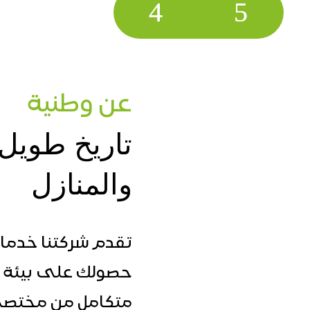
عن وطنية
تاريخ طويل 
والمنازل
تقدم شركتنا خدما
حصولك على بيئة ن
متكامل من مختصي ا