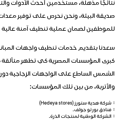
نتائجًا مذهلة، مستخدمين أحدث الأدوات وال
صديقة البيئة، ونحن نحرص على توفير معدات ا
للموظفين لضمان عملية تنظيف آمنة عالية ا
سعدنا بتقديم خدمات تنظيف واجهات المباني
كبرى المؤسسات المصرية كي تظهر متألقة م
الشمس الساطع على الواجهات الزجاجية دون و
والأتربة، من بين تلك المؤسسات:
شركة هدية ستورز (Hedeya stores)

فنادق بورتو جولف.

الشركة الوطنية لمنتجات الذرة.
