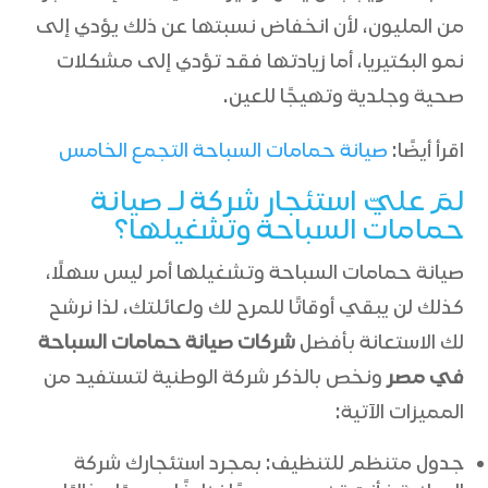
من المليون، لأن انخفاض نسبتها عن ذلك يؤدي إلى
نمو البكتيريا، أما زيادتها فقد تؤدي إلى مشكلات
صحية وجلدية وتهيجًا للعين.
اقرأ أيضًا:
صيانة حمامات السباحة التجمع الخامس
لمَ عليّ استئجار شركة لـ صيانة
حمامات السباحة وتشغيلها؟
صيانة حمامات السباحة وتشغيلها أمر ليس سهلًا،
كذلك لن يبقي أوقاتًا للمرح لك ولعائلتك، لذا نرشح
لك الاستعانة بأفضل
شركات صيانة حمامات السباحة
في مصر
ونخص بالذكر شركة الوطنية لتستفيد من
المميزات الآتية:
جدول متنظم للتنظيف: بمجرد استئجارك شركة