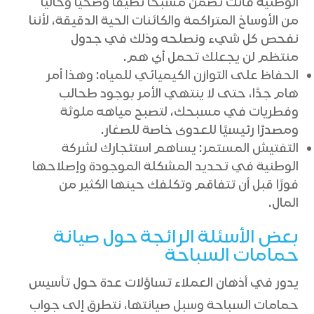
الوطنية فأنت تضمن مسبحًا نظيفًا وصحيًا وخاليًا
من الأوساخ المتراكمة والكائنات الحية الدقيقة، لأننا
نفحص كل شيء ونصلحه وذلك في جدول
منتظم لن يجعلك تحمل أي هم.
الحفاظ على التوازن الكيميائي للمياه: وهذا أمر
هام جدًا، حتى لا ينتهي الأمر بوجود طحالب
وفطريات في مسبحك، لتصبح مياهه ملوثة
ومصدرًا رئيسيًا للعدوى خاصة للصغار.
التفتيش المستمر: يساهم استئجارك لشركة
الوطنية في تحديد المشكلة الموجودة وإصلاحها
فورًا قبل أن تتفاقم وتكلفك حينها الكثير من
المال.
بعض الأسئلة الرائجة حول صيانة
حمامات السباحة
يدور في أذهان العملاء تساؤلات عدة حول تأسيس
حمامات السباحة وسبل صيانتها، نتطرق إلى جواب